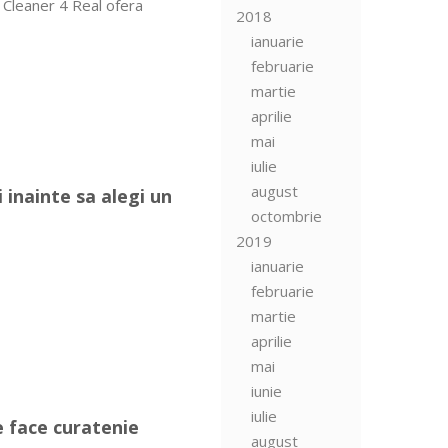
. Cleaner 4 Real ofera
2018
ianuarie
februarie
martie
aprilie
mai
iulie
august
i inainte sa alegi un
octombrie
2019
ianuarie
februarie
martie
aprilie
mai
iunie
iulie
e face curatenie
august