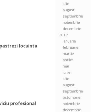
iulie
august
septembrie
noiembrie
decembrie
2017
ianuarie
astrezi locuinta
februarie
martie
aprilie
mai
iunie
iulie
august
septembrie
octombrie
viciu profesional
noiembrie
decembrie