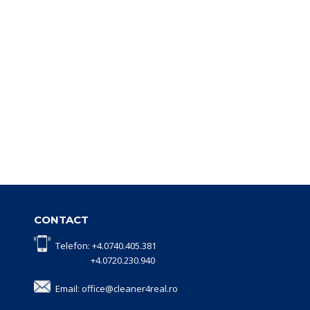
CONTACT
Telefon: +4.0740.405.381
+4.0720.230.940
Email: office@cleaner4real.ro