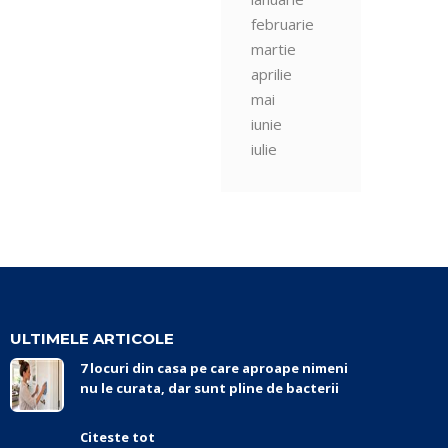
februarie
martie
aprilie
mai
iunie
iulie
ULTIMELE ARTICOLE
7 locuri din casa pe care aproape nimeni
nu le curata, dar sunt pline de bacterii
Citeste tot