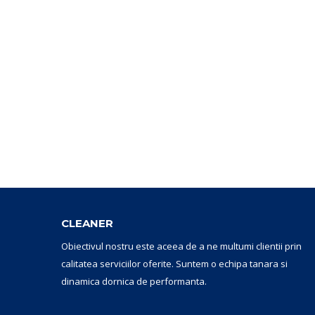
CLEANER
Obiectivul nostru este aceea de a ne multumi clientii prin
calitatea serviciilor oferite. Suntem o echipa tanara si
dinamica dornica de performanta.