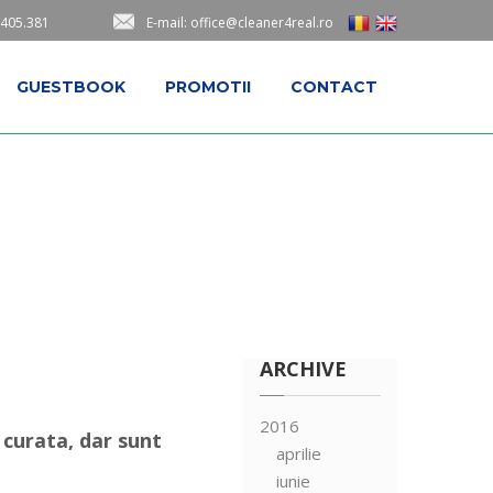
.405.381
E-mail: office@cleaner4real.ro
GUESTBOOK
PROMOTII
CONTACT
ARCHIVE
2016
 curata, dar sunt
aprilie
iunie