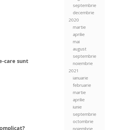
septembrie
decembrie
2020
martie
aprilie
mai
august
septembrie
e-care sunt
noiembrie
2021
ianuarie
februarie
martie
aprilie
iunie
septembrie
octombrie
complicat?
noiembrie