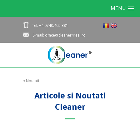
MENU
Tel: +4.0740.405.381
E-mail: office@cleaner4real.ro
»
Noutati
Articole si Noutati
Cleaner