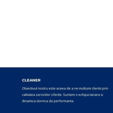
CLEANER
Obiectivul nostru este aceea de a ne multumi clientii prin
calitatea serviciilor oferite. Suntem o echipa tanara si
dinamica dornica de performanta.