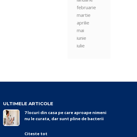
februarie
martie
aprilie
mai
iunie
iulie
ULTIMELE ARTICOLE
7 locuri din casa pe care aproape nimeni
nu le curata, dar sunt pline de bacterii
Citeste tot