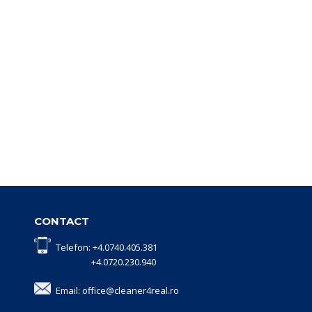
CONTACT
Telefon: +4.0740.405.381
+4.0720.230.940
Email: office@cleaner4real.ro