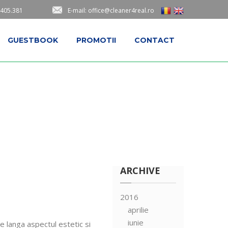
.405.381
E-mail: office@cleaner4real.ro
GUESTBOOK
PROMOTII
CONTACT
ARCHIVE
2016
aprilie
iunie
e langa aspectul estetic si