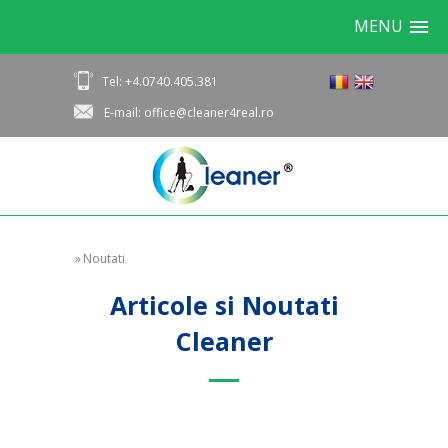
MENU
Tel: +4.0740.405.381
E-mail: office@cleaner4real.ro
»
Noutati
Articole si Noutati
Cleaner