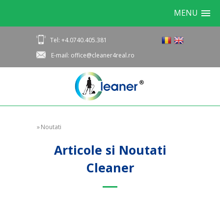
MENU
Tel: +4.0740.405.381
E-mail: office@cleaner4real.ro
»
Noutati
Articole si Noutati
Cleaner