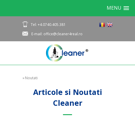
MENU
Tel: +4.0740.405.381
E-mail: office@cleaner4real.ro
»
Noutati
Articole si Noutati
Cleaner