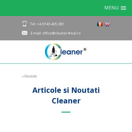
MENU
Tel: +4.0740.405.381
E-mail: office@cleaner4real.ro
»
Noutati
Articole si Noutati
Cleaner