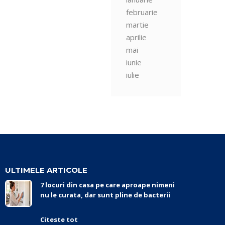
februarie
martie
aprilie
mai
iunie
iulie
ULTIMELE ARTICOLE
7 locuri din casa pe care aproape nimeni
nu le curata, dar sunt pline de bacterii
Citeste tot