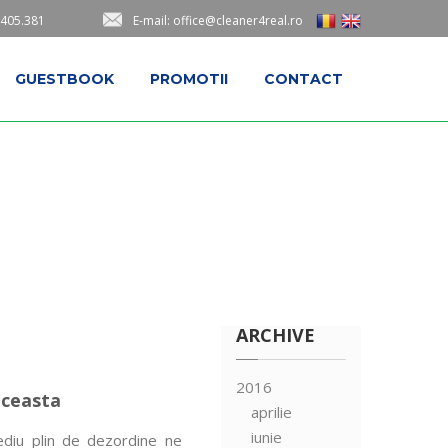
.405.381
E-mail: office@cleaner4real.ro
GUESTBOOK
PROMOTII
CONTACT
ARCHIVE
2016
aceasta
aprilie
iunie
ediu plin de dezordine ne