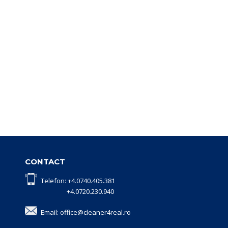
CONTACT
Telefon: +4.0740.405.381
+4.0720.230.940
Email: office@cleaner4real.ro