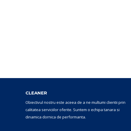
CLEANER
Obiectivul nostru este aceea de a ne multumi clientii prin
calitatea serviciilor oferite. Suntem o echipa tanara si
dinamica dornica de performanta.