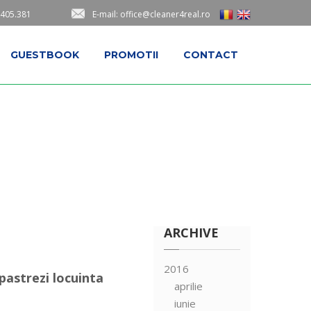
.405.381
E-mail: office@cleaner4real.ro
GUESTBOOK
PROMOTII
CONTACT
ARCHIVE
2016
astrezi locuinta
aprilie
iunie